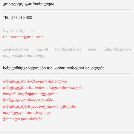
ᲙᲝᲜᲢᲐᲥᲢᲘ, ᲒᲐᲤᲠᲗᲮᲘᲚᲔᲑᲐ
TEL.: 577 235 400
skype: Medgeo.net
Caumednet@gmail.com
გაფრთხილება: საიტის ადმინისტრაცია არაა პასუხისმგებელი
ინფორმაციის სისწორეზე.
ᲡᲐᲮᲔᲚᲛᲫᲦᲕᲐᲜᲔᲚᲝᲔᲑᲘ ᲓᲐ ᲡᲐᲘᲜᲤᲝᲠᲛᲐᲪᲘᲝ ᲛᲐᲡᲐᲚᲔᲑᲘ
ბიზნეს-გეგმის მომზადების მეთოდური
ბიზნეს-გეგმაში საწარმოთა საფინანსო ანალიზი
როგორ მოვიზიდოთ ინვესტორი
საინვესტიციო პროექტის არსი
ბიზნეს-გეგმების განმარტებითი ლექსიკონი
თავისუფალი ბიზნეს ბლოგი
ქართული დიასპორები