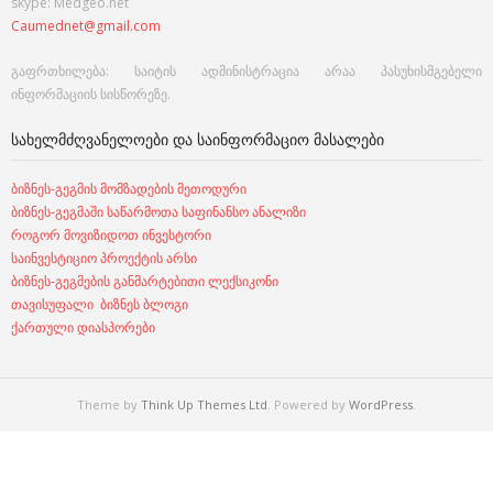
skype: Medgeo.net
Caumednet@gmail.com
გაფრთხილება: საიტის ადმინისტრაცია არაა პასუხისმგებელი
ინფორმაციის სისწორეზე.
ᲡᲐᲮᲔᲚᲛᲫᲦᲕᲐᲜᲔᲚᲝᲔᲑᲘ ᲓᲐ ᲡᲐᲘᲜᲤᲝᲠᲛᲐᲪᲘᲝ ᲛᲐᲡᲐᲚᲔᲑᲘ
ბიზნეს-გეგმის მომზადების მეთოდური
ბიზნეს-გეგმაში საწარმოთა საფინანსო ანალიზი
როგორ მოვიზიდოთ ინვესტორი
საინვესტიციო პროექტის არსი
ბიზნეს-გეგმების განმარტებითი ლექსიკონი
თავისუფალი ბიზნეს ბლოგი
ქართული დიასპორები
Theme by
Think Up Themes Ltd
. Powered by
WordPress
.