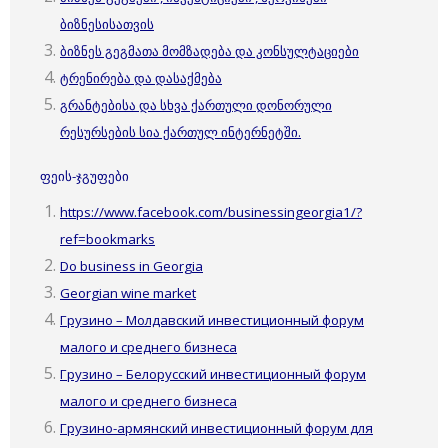
ბიზნესისათვის
ბიზნეს გეგმათა მომზადება და კონსულტაციები
ტრენირება და დასაქმება
გრანტებისა და სხვა ქართული დონორული
რესურსების სია ქართულ ინტერნეტში.
ფეის-ჯგუფები
https://www.facebook.com/businessingeorgia1/?
ref=bookmarks
Do business in Georgia
Georgian wine market
Грузино – Молдавский инвестиционный форум
малого и среднего бизнеса
Грузино – Белорусский инвестиционный форум
малого и среднего бизнеса
Грузино-армянский инвестиционный форум для