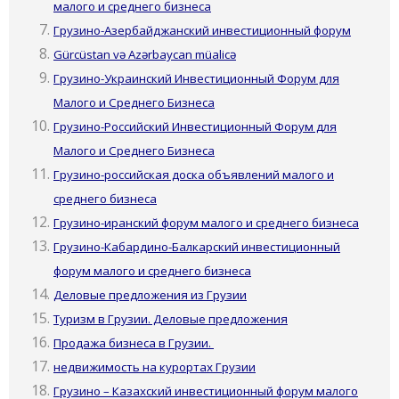
малого и среднего бизнеса
Грузино-Азербайджанский инвестиционный форум
Gürcüstan və Azərbaycan müalicə
Грузино-Украинский Инвестиционный Форум для
Малого и Среднего Бизнеса
Грузино-Российский Инвестиционный Форум для
Малого и Среднего Бизнеса
Грузино-российская доска объявлений малого и
среднего бизнеса
Грузино-иранский форум малого и среднего бизнеса
Грузино-Кабардино-Балкарский инвестиционный
форум малого и среднего бизнеса
Деловые предложения из Грузии
Туризм в Грузии. Деловые предложения
Продажа бизнеса в Грузии.
недвижимость на курортах Грузии
Грузино – Казахский инвестиционный форум малого