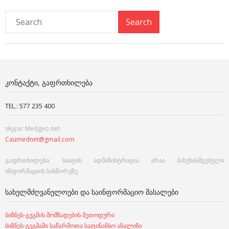
ᲙᲝᲜᲢᲐᲥᲢᲘ, ᲒᲐᲤᲠᲗᲮᲘᲚᲔᲑᲐ
TEL.: 577 235 400
skype: Medgeo.net
Caumednet@gmail.com
გაფრთხილება: საიტის ადმინისტრაცია არაა პასუხისმგებელი
ინფორმაციის სისწორეზე.
ᲡᲐᲮᲔᲚᲛᲫᲦᲕᲐᲜᲔᲚᲝᲔᲑᲘ ᲓᲐ ᲡᲐᲘᲜᲤᲝᲠᲛᲐᲪᲘᲝ ᲛᲐᲡᲐᲚᲔᲑᲘ
ბიზნეს-გეგმის მომზადების მეთოდური
ბიზნეს-გეგმაში საწარმოთა საფინანსო ანალიზი