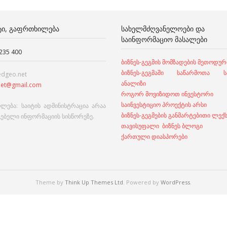
ᲢᲘ, ᲒᲐᲤᲠᲗᲮᲘᲚᲔᲑᲐ
ᲡᲐᲮᲔᲚᲛᲫᲦᲕᲐᲜᲔᲚᲝᲔᲑᲘ ᲓᲐ
ᲡᲐᲘᲜᲤᲝᲠᲛᲐᲪᲘᲝ ᲛᲐᲡᲐᲚᲔᲑᲘ
 235 400
ბიზნეს-გეგმის მომზადების მეთოდურ
ბიზნეს-გეგმაში საწარმოთა სა
edgeo.net
ანალიზი
et@gmail.com
როგორ მოვიზიდოთ ინვესტორი
საინვესტიციო პროექტის არსი
ლება: საიტის ადმინისტრაცია არაა
ბიზნეს-გეგმების განმარტებითი ლექ
გებელი ინფორმაციის სისწორეზე.
თავისუფალი ბიზნეს ბლოგი
ქართული დიასპორები
Theme by
Think Up Themes Ltd
. Powered by
WordPress
.