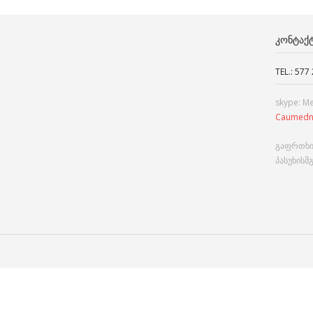
ᲙᲝᲜᲢᲐᲥ
TEL.: 577
skype: M
Caumedn
გაფრთხი
პასუხისმ