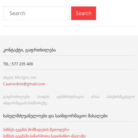
ᲙᲝᲜᲢᲐᲥᲢᲘ, ᲒᲐᲤᲠᲗᲮᲘᲚᲔᲑᲐ
TEL.: 577 235 400
skype: Medgeo.net
Caumednet@gmail.com
გაფრთხილება: საიტის ადმინისტრაცია არაა პასუხისმგებელი
ინფორმაციის სისწორეზე.
ᲡᲐᲮᲔᲚᲛᲫᲦᲕᲐᲜᲔᲚᲝᲔᲑᲘ ᲓᲐ ᲡᲐᲘᲜᲤᲝᲠᲛᲐᲪᲘᲝ ᲛᲐᲡᲐᲚᲔᲑᲘ
ბიზნეს-გეგმის მომზადების მეთოდური
ბიზნეს-გეგმაში საწარმოთა საფინანსო ანალიზი