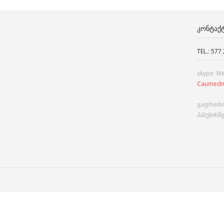
ᲙᲝᲜᲢᲐᲥ
TEL.: 577
skype: M
Caumedn
გაფრთხი
პასუხისმ