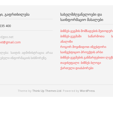
ᲢᲘ, ᲒᲐᲤᲠᲗᲮᲘᲚᲔᲑᲐ
ᲡᲐᲮᲔᲚᲛᲫᲦᲕᲐᲜᲔᲚᲝᲔᲑᲘ ᲓᲐ
ᲡᲐᲘᲜᲤᲝᲠᲛᲐᲪᲘᲝ ᲛᲐᲡᲐᲚᲔᲑᲘ
 235 400
ბიზნეს-გეგმის მომზადების მეთოდურ
ბიზნეს-გეგმაში საწარმოთა სა
edgeo.net
ანალიზი
et@gmail.com
როგორ მოვიზიდოთ ინვესტორი
საინვესტიციო პროექტის არსი
ლება: საიტის ადმინისტრაცია არაა
ბიზნეს-გეგმების განმარტებითი ლექ
გებელი ინფორმაციის სისწორეზე.
თავისუფალი ბიზნეს ბლოგი
ქართული დიასპორები
Theme by
Think Up Themes Ltd
. Powered by
WordPress
.