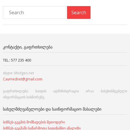
ᲙᲝᲜᲢᲐᲥᲢᲘ, ᲒᲐᲤᲠᲗᲮᲘᲚᲔᲑᲐ
TEL.: 577 235 400
skype: Medgeo.net
Caumednet@gmail.com
გაფრთხილება: საიტის ადმინისტრაცია არაა პასუხისმგებელი
ინფორმაციის სისწორეზე.
ᲡᲐᲮᲔᲚᲛᲫᲦᲕᲐᲜᲔᲚᲝᲔᲑᲘ ᲓᲐ ᲡᲐᲘᲜᲤᲝᲠᲛᲐᲪᲘᲝ ᲛᲐᲡᲐᲚᲔᲑᲘ
ბიზნეს-გეგმის მომზადების მეთოდური
ბიზნეს-გეგმაში საწარმოთა საფინანსო ანალიზი