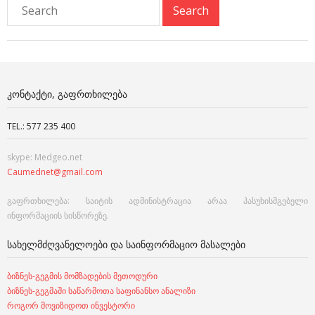
ᲙᲝᲜᲢᲐᲥᲢᲘ, ᲒᲐᲤᲠᲗᲮᲘᲚᲔᲑᲐ
TEL.: 577 235 400
skype: Medgeo.net
Caumednet@gmail.com
გაფრთხილება: საიტის ადმინისტრაცია არაა პასუხისმგებელი
ინფორმაციის სისწორეზე.
ᲡᲐᲮᲔᲚᲛᲫᲦᲕᲐᲜᲔᲚᲝᲔᲑᲘ ᲓᲐ ᲡᲐᲘᲜᲤᲝᲠᲛᲐᲪᲘᲝ ᲛᲐᲡᲐᲚᲔᲑᲘ
ბიზნეს-გეგმის მომზადების მეთოდური
ბიზნეს-გეგმაში საწარმოთა საფინანსო ანალიზი
როგორ მოვიზიდოთ ინვესტორი