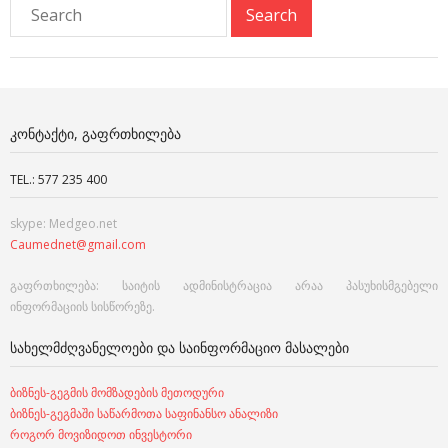
ᲙᲝᲜᲢᲐᲥᲢᲘ, ᲒᲐᲤᲠᲗᲮᲘᲚᲔᲑᲐ
TEL.: 577 235 400
skype: Medgeo.net
Caumednet@gmail.com
გაფრთხილება: საიტის ადმინისტრაცია არაა პასუხისმგებელი
ინფორმაციის სისწორეზე.
ᲡᲐᲮᲔᲚᲛᲫᲦᲕᲐᲜᲔᲚᲝᲔᲑᲘ ᲓᲐ ᲡᲐᲘᲜᲤᲝᲠᲛᲐᲪᲘᲝ ᲛᲐᲡᲐᲚᲔᲑᲘ
ბიზნეს-გეგმის მომზადების მეთოდური
ბიზნეს-გეგმაში საწარმოთა საფინანსო ანალიზი
როგორ მოვიზიდოთ ინვესტორი