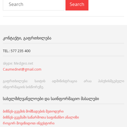
ᲙᲝᲜᲢᲐᲥᲢᲘ, ᲒᲐᲤᲠᲗᲮᲘᲚᲔᲑᲐ
TEL.: 577 235 400
skype: Medgeo.net
Caumednet@gmail.com
გაფრთხილება: საიტის ადმინისტრაცია არაა პასუხისმგებელი
ინფორმაციის სისწორეზე.
ᲡᲐᲮᲔᲚᲛᲫᲦᲕᲐᲜᲔᲚᲝᲔᲑᲘ ᲓᲐ ᲡᲐᲘᲜᲤᲝᲠᲛᲐᲪᲘᲝ ᲛᲐᲡᲐᲚᲔᲑᲘ
ბიზნეს-გეგმის მომზადების მეთოდური
ბიზნეს-გეგმაში საწარმოთა საფინანსო ანალიზი
როგორ მოვიზიდოთ ინვესტორი