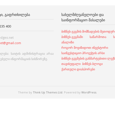
ᲢᲘ, ᲒᲐᲤᲠᲗᲮᲘᲚᲔᲑᲐ
ᲡᲐᲮᲔᲚᲛᲫᲦᲕᲐᲜᲔᲚᲝᲔᲑᲘ ᲓᲐ
ᲡᲐᲘᲜᲤᲝᲠᲛᲐᲪᲘᲝ ᲛᲐᲡᲐᲚᲔᲑᲘ
 235 400
ბიზნეს-გეგმის მომზადების მეთოდურ
ბიზნეს-გეგმაში საწარმოთა სა
edgeo.net
ანალიზი
et@gmail.com
როგორ მოვიზიდოთ ინვესტორი
საინვესტიციო პროექტის არსი
ლება: საიტის ადმინისტრაცია არაა
ბიზნეს-გეგმების განმარტებითი ლექ
გებელი ინფორმაციის სისწორეზე.
თავისუფალი ბიზნეს ბლოგი
ქართული დიასპორები
Theme by
Think Up Themes Ltd
. Powered by
WordPress
.