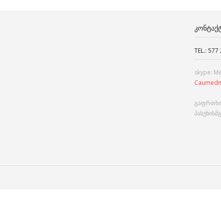
ᲙᲝᲜᲢᲐᲥ
TEL.: 577
skype: M
Caumedn
გაფრთხი
პასუხისმ