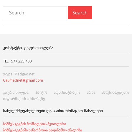
ᲙᲝᲜᲢᲐᲥᲢᲘ, ᲒᲐᲤᲠᲗᲮᲘᲚᲔᲑᲐ
TEL.: 577 235 400
skype: Medgeo.net
Caumednet@gmail.com
გაფრთხილება: საიტის ადმინისტრაცია არაა პასუხისმგებელი
ინფორმაციის სისწორეზე.
ᲡᲐᲮᲔᲚᲛᲫᲦᲕᲐᲜᲔᲚᲝᲔᲑᲘ ᲓᲐ ᲡᲐᲘᲜᲤᲝᲠᲛᲐᲪᲘᲝ ᲛᲐᲡᲐᲚᲔᲑᲘ
ბიზნეს-გეგმის მომზადების მეთოდური
ბიზნეს-გეგმაში საწარმოთა საფინანსო ანალიზი