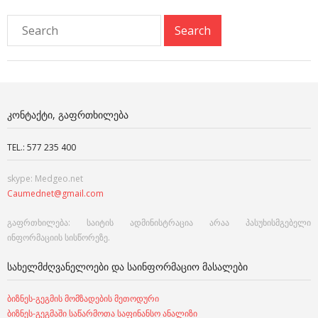
ᲙᲝᲜᲢᲐᲥᲢᲘ, ᲒᲐᲤᲠᲗᲮᲘᲚᲔᲑᲐ
TEL.: 577 235 400
skype: Medgeo.net
Caumednet@gmail.com
გაფრთხილება: საიტის ადმინისტრაცია არაა პასუხისმგებელი
ინფორმაციის სისწორეზე.
ᲡᲐᲮᲔᲚᲛᲫᲦᲕᲐᲜᲔᲚᲝᲔᲑᲘ ᲓᲐ ᲡᲐᲘᲜᲤᲝᲠᲛᲐᲪᲘᲝ ᲛᲐᲡᲐᲚᲔᲑᲘ
ბიზნეს-გეგმის მომზადების მეთოდური
ბიზნეს-გეგმაში საწარმოთა საფინანსო ანალიზი