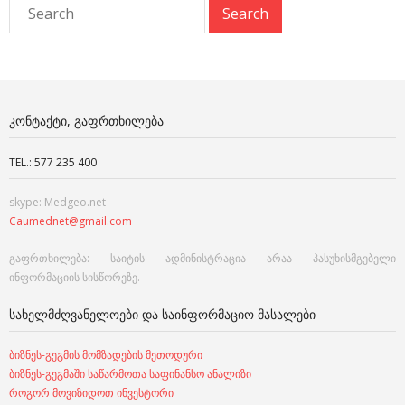
ᲙᲝᲜᲢᲐᲥᲢᲘ, ᲒᲐᲤᲠᲗᲮᲘᲚᲔᲑᲐ
TEL.: 577 235 400
skype: Medgeo.net
Caumednet@gmail.com
გაფრთხილება: საიტის ადმინისტრაცია არაა პასუხისმგებელი
ინფორმაციის სისწორეზე.
ᲡᲐᲮᲔᲚᲛᲫᲦᲕᲐᲜᲔᲚᲝᲔᲑᲘ ᲓᲐ ᲡᲐᲘᲜᲤᲝᲠᲛᲐᲪᲘᲝ ᲛᲐᲡᲐᲚᲔᲑᲘ
ბიზნეს-გეგმის მომზადების მეთოდური
ბიზნეს-გეგმაში საწარმოთა საფინანსო ანალიზი
როგორ მოვიზიდოთ ინვესტორი