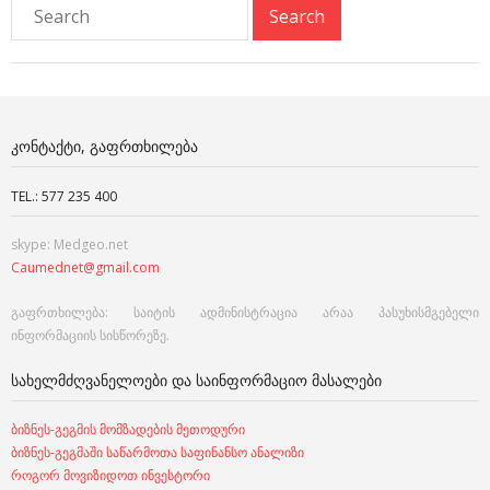
ᲙᲝᲜᲢᲐᲥᲢᲘ, ᲒᲐᲤᲠᲗᲮᲘᲚᲔᲑᲐ
TEL.: 577 235 400
skype: Medgeo.net
Caumednet@gmail.com
გაფრთხილება: საიტის ადმინისტრაცია არაა პასუხისმგებელი
ინფორმაციის სისწორეზე.
ᲡᲐᲮᲔᲚᲛᲫᲦᲕᲐᲜᲔᲚᲝᲔᲑᲘ ᲓᲐ ᲡᲐᲘᲜᲤᲝᲠᲛᲐᲪᲘᲝ ᲛᲐᲡᲐᲚᲔᲑᲘ
ბიზნეს-გეგმის მომზადების მეთოდური
ბიზნეს-გეგმაში საწარმოთა საფინანსო ანალიზი
როგორ მოვიზიდოთ ინვესტორი