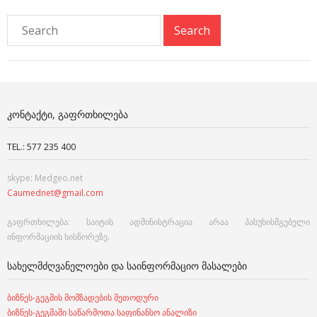
ᲙᲝᲜᲢᲐᲥᲢᲘ, ᲒᲐᲤᲠᲗᲮᲘᲚᲔᲑᲐ
TEL.: 577 235 400
skype: Medgeo.net
Caumednet@gmail.com
გაფრთხილება: საიტის ადმინისტრაცია არაა პასუხისმგებელი
ინფორმაციის სისწორეზე.
ᲡᲐᲮᲔᲚᲛᲫᲦᲕᲐᲜᲔᲚᲝᲔᲑᲘ ᲓᲐ ᲡᲐᲘᲜᲤᲝᲠᲛᲐᲪᲘᲝ ᲛᲐᲡᲐᲚᲔᲑᲘ
ბიზნეს-გეგმის მომზადების მეთოდური
ბიზნეს-გეგმაში საწარმოთა საფინანსო ანალიზი