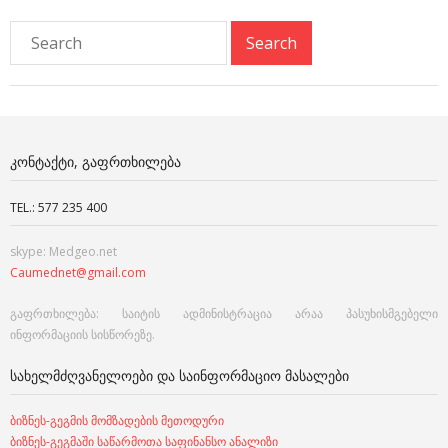
ᲙᲝᲜᲢᲐᲥᲢᲘ, ᲒᲐᲤᲠᲗᲮᲘᲚᲔᲑᲐ
TEL.: 577 235 400
skype: Medgeo.net
Caumednet@gmail.com
გაფრთხილება: საიტის ადმინისტრაცია არაა პასუხისმგებელი
ინფორმაციის სისწორეზე.
ᲡᲐᲮᲔᲚᲛᲫᲦᲕᲐᲜᲔᲚᲝᲔᲑᲘ ᲓᲐ ᲡᲐᲘᲜᲤᲝᲠᲛᲐᲪᲘᲝ ᲛᲐᲡᲐᲚᲔᲑᲘ
ბიზნეს-გეგმის მომზადების მეთოდური
ბიზნეს-გეგმაში საწარმოთა საფინანსო ანალიზი