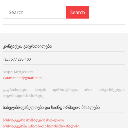
ᲙᲝᲜᲢᲐᲥᲢᲘ, ᲒᲐᲤᲠᲗᲮᲘᲚᲔᲑᲐ
TEL.: 577 235 400
skype: Medgeo.net
Caumednet@gmail.com
გაფრთხილება: საიტის ადმინისტრაცია არაა პასუხისმგებელი
ინფორმაციის სისწორეზე.
ᲡᲐᲮᲔᲚᲛᲫᲦᲕᲐᲜᲔᲚᲝᲔᲑᲘ ᲓᲐ ᲡᲐᲘᲜᲤᲝᲠᲛᲐᲪᲘᲝ ᲛᲐᲡᲐᲚᲔᲑᲘ
ბიზნეს-გეგმის მომზადების მეთოდური
ბიზნეს-გეგმაში საწარმოთა საფინანსო ანალიზი