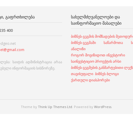
ᲢᲘ, ᲒᲐᲤᲠᲗᲮᲘᲚᲔᲑᲐ
ᲡᲐᲮᲔᲚᲛᲫᲦᲕᲐᲜᲔᲚᲝᲔᲑᲘ ᲓᲐ
ᲡᲐᲘᲜᲤᲝᲠᲛᲐᲪᲘᲝ ᲛᲐᲡᲐᲚᲔᲑᲘ
 235 400
ბიზნეს-გეგმის მომზადების მეთოდურ
ბიზნეს-გეგმაში საწარმოთა სა
edgeo.net
ანალიზი
et@gmail.com
როგორ მოვიზიდოთ ინვესტორი
საინვესტიციო პროექტის არსი
ლება: საიტის ადმინისტრაცია არაა
ბიზნეს-გეგმების განმარტებითი ლექ
გებელი ინფორმაციის სისწორეზე.
თავისუფალი ბიზნეს ბლოგი
ქართული დიასპორები
Theme by
Think Up Themes Ltd
. Powered by
WordPress
.