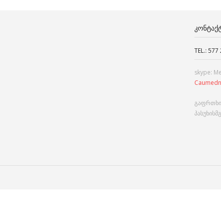
ᲙᲝᲜᲢᲐᲥ
TEL.: 577
skype: M
Caumedn
გაფრთხი
პასუხისმ