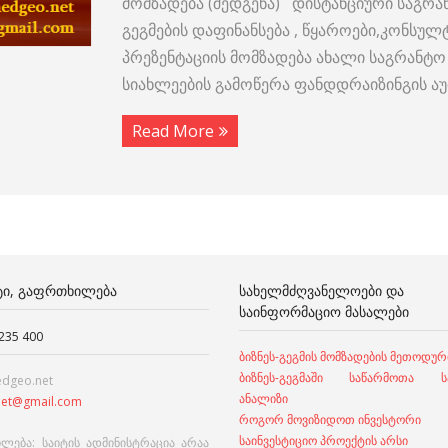
მომზადება (შედგენა) დისტანციური საგრა
გეგმების დაფინანსება , წყაროები,კონსულტ
პრეზენტაციის მომზადება ახალი საგრანტო
სიახლეების გამოწერა ფანდდრაიზინგის 
Read More
ᲢᲘ, ᲒᲐᲤᲠᲗᲮᲘᲚᲔᲑᲐ
ᲡᲐᲮᲔᲚᲛᲫᲦᲕᲐᲜᲔᲚᲝᲔᲑᲘ ᲓᲐ
ᲡᲐᲘᲜᲤᲝᲠᲛᲐᲪᲘᲝ ᲛᲐᲡᲐᲚᲔᲑᲘ
 235 400
ბიზნეს-გეგმის მომზადების მეთოდურ
ბიზნეს-გეგმაში საწარმოთა სა
edgeo.net
ანალიზი
et@gmail.com
როგორ მოვიზიდოთ ინვესტორი
საინვესტიციო პროექტის არსი
ლება: საიტის ადმინისტრაცია არაა