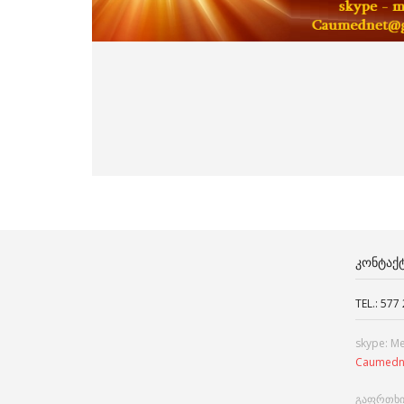
ᲙᲝᲜᲢᲐᲥ
TEL.: 577
skype: M
Caumedn
გაფრთხი