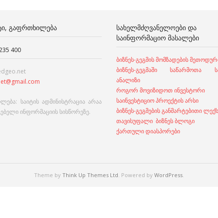
ᲢᲘ, ᲒᲐᲤᲠᲗᲮᲘᲚᲔᲑᲐ
ᲡᲐᲮᲔᲚᲛᲫᲦᲕᲐᲜᲔᲚᲝᲔᲑᲘ ᲓᲐ
ᲡᲐᲘᲜᲤᲝᲠᲛᲐᲪᲘᲝ ᲛᲐᲡᲐᲚᲔᲑᲘ
 235 400
ბიზნეს-გეგმის მომზადების მეთოდურ
ბიზნეს-გეგმაში საწარმოთა სა
edgeo.net
ანალიზი
et@gmail.com
როგორ მოვიზიდოთ ინვესტორი
საინვესტიციო პროექტის არსი
ლება: საიტის ადმინისტრაცია არაა
ბიზნეს-გეგმების განმარტებითი ლექ
გებელი ინფორმაციის სისწორეზე.
თავისუფალი ბიზნეს ბლოგი
ქართული დიასპორები
Theme by
Think Up Themes Ltd
. Powered by
WordPress
.