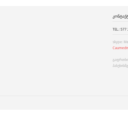
ᲙᲝᲜᲢᲐᲥ
TEL.: 577
skype: M
Caumedn
გაფრთხი
პასუხისმ