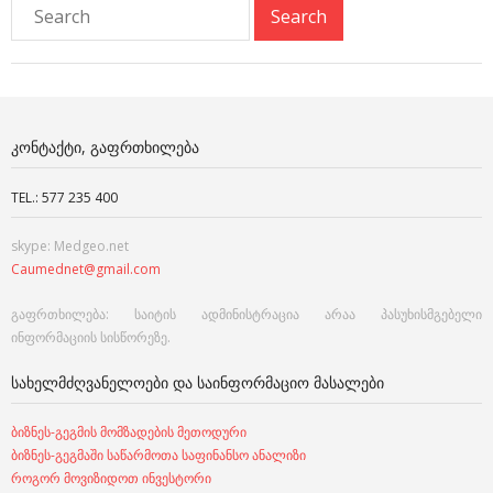
ᲙᲝᲜᲢᲐᲥᲢᲘ, ᲒᲐᲤᲠᲗᲮᲘᲚᲔᲑᲐ
TEL.: 577 235 400
skype: Medgeo.net
Caumednet@gmail.com
გაფრთხილება: საიტის ადმინისტრაცია არაა პასუხისმგებელი
ინფორმაციის სისწორეზე.
ᲡᲐᲮᲔᲚᲛᲫᲦᲕᲐᲜᲔᲚᲝᲔᲑᲘ ᲓᲐ ᲡᲐᲘᲜᲤᲝᲠᲛᲐᲪᲘᲝ ᲛᲐᲡᲐᲚᲔᲑᲘ
ბიზნეს-გეგმის მომზადების მეთოდური
ბიზნეს-გეგმაში საწარმოთა საფინანსო ანალიზი
როგორ მოვიზიდოთ ინვესტორი