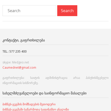
ᲙᲝᲜᲢᲐᲥᲢᲘ, ᲒᲐᲤᲠᲗᲮᲘᲚᲔᲑᲐ
TEL.: 577 235 400
skype: Medgeo.net
Caumednet@gmail.com
გაფრთხილება: საიტის ადმინისტრაცია არაა პასუხისმგებელი
ინფორმაციის სისწორეზე.
ᲡᲐᲮᲔᲚᲛᲫᲦᲕᲐᲜᲔᲚᲝᲔᲑᲘ ᲓᲐ ᲡᲐᲘᲜᲤᲝᲠᲛᲐᲪᲘᲝ ᲛᲐᲡᲐᲚᲔᲑᲘ
ბიზნეს-გეგმის მომზადების მეთოდური
ბიზნეს-გეგმაში საწარმოთა საფინანსო ანალიზი