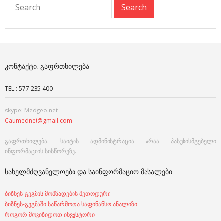
ᲙᲝᲜᲢᲐᲥᲢᲘ, ᲒᲐᲤᲠᲗᲮᲘᲚᲔᲑᲐ
TEL.: 577 235 400
skype: Medgeo.net
Caumednet@gmail.com
გაფრთხილება: საიტის ადმინისტრაცია არაა პასუხისმგებელი
ინფორმაციის სისწორეზე.
ᲡᲐᲮᲔᲚᲛᲫᲦᲕᲐᲜᲔᲚᲝᲔᲑᲘ ᲓᲐ ᲡᲐᲘᲜᲤᲝᲠᲛᲐᲪᲘᲝ ᲛᲐᲡᲐᲚᲔᲑᲘ
ბიზნეს-გეგმის მომზადების მეთოდური
ბიზნეს-გეგმაში საწარმოთა საფინანსო ანალიზი
როგორ მოვიზიდოთ ინვესტორი