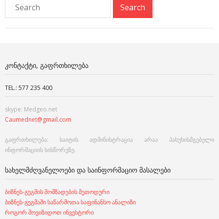
ᲙᲝᲜᲢᲐᲥᲢᲘ, ᲒᲐᲤᲠᲗᲮᲘᲚᲔᲑᲐ
TEL.: 577 235 400
skype: Medgeo.net
Caumednet@gmail.com
გაფრთხილება: საიტის ადმინისტრაცია არაა პასუხისმგებელი
ინფორმაციის სისწორეზე.
ᲡᲐᲮᲔᲚᲛᲫᲦᲕᲐᲜᲔᲚᲝᲔᲑᲘ ᲓᲐ ᲡᲐᲘᲜᲤᲝᲠᲛᲐᲪᲘᲝ ᲛᲐᲡᲐᲚᲔᲑᲘ
ბიზნეს-გეგმის მომზადების მეთოდური
ბიზნეს-გეგმაში საწარმოთა საფინანსო ანალიზი
როგორ მოვიზიდოთ ინვესტორი