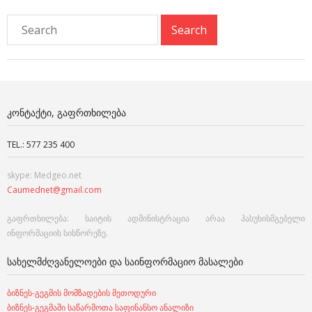
ᲙᲝᲜᲢᲐᲥᲢᲘ, ᲒᲐᲤᲠᲗᲮᲘᲚᲔᲑᲐ
TEL.: 577 235 400
skype: Medgeo.net
Caumednet@gmail.com
გაფრთხილება: საიტის ადმინისტრაცია არაა პასუხისმგებელი
ინფორმაციის სისწორეზე.
ᲡᲐᲮᲔᲚᲛᲫᲦᲕᲐᲜᲔᲚᲝᲔᲑᲘ ᲓᲐ ᲡᲐᲘᲜᲤᲝᲠᲛᲐᲪᲘᲝ ᲛᲐᲡᲐᲚᲔᲑᲘ
ბიზნეს-გეგმის მომზადების მეთოდური
ბიზნეს-გეგმაში საწარმოთა საფინანსო ანალიზი