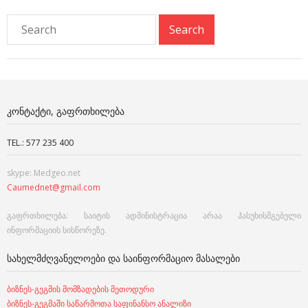
ᲙᲝᲜᲢᲐᲥᲢᲘ, ᲒᲐᲤᲠᲗᲮᲘᲚᲔᲑᲐ
TEL.: 577 235 400
skype: Medgeo.net
Caumednet@gmail.com
გაფრთხილება: საიტის ადმინისტრაცია არაა პასუხისმგებელი
ინფორმაციის სისწორეზე.
ᲡᲐᲮᲔᲚᲛᲫᲦᲕᲐᲜᲔᲚᲝᲔᲑᲘ ᲓᲐ ᲡᲐᲘᲜᲤᲝᲠᲛᲐᲪᲘᲝ ᲛᲐᲡᲐᲚᲔᲑᲘ
ბიზნეს-გეგმის მომზადების მეთოდური
ბიზნეს-გეგმაში საწარმოთა საფინანსო ანალიზი