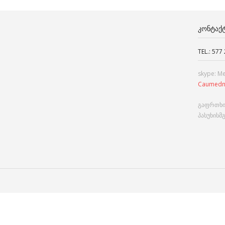
ᲙᲝᲜᲢᲐᲥ
TEL.: 577
skype: M
Caumedn
გაფრთხი
პასუხისმ