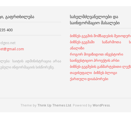
ᲢᲘ, ᲒᲐᲤᲠᲗᲮᲘᲚᲔᲑᲐ
ᲡᲐᲮᲔᲚᲛᲫᲦᲕᲐᲜᲔᲚᲝᲔᲑᲘ ᲓᲐ
ᲡᲐᲘᲜᲤᲝᲠᲛᲐᲪᲘᲝ ᲛᲐᲡᲐᲚᲔᲑᲘ
 235 400
ბიზნეს-გეგმის მომზადების მეთოდურ
ბიზნეს-გეგმაში საწარმოთა სა
edgeo.net
ანალიზი
et@gmail.com
როგორ მოვიზიდოთ ინვესტორი
საინვესტიციო პროექტის არსი
ლება: საიტის ადმინისტრაცია არაა
ბიზნეს-გეგმების განმარტებითი ლექ
გებელი ინფორმაციის სისწორეზე.
თავისუფალი ბიზნეს ბლოგი
ქართული დიასპორები
Theme by
Think Up Themes Ltd
. Powered by
WordPress
.