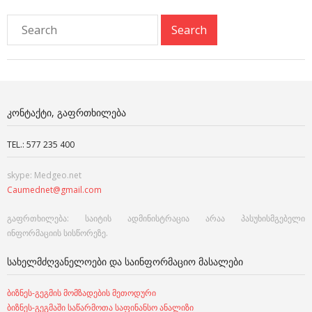
ᲙᲝᲜᲢᲐᲥᲢᲘ, ᲒᲐᲤᲠᲗᲮᲘᲚᲔᲑᲐ
TEL.: 577 235 400
skype: Medgeo.net
Caumednet@gmail.com
გაფრთხილება: საიტის ადმინისტრაცია არაა პასუხისმგებელი
ინფორმაციის სისწორეზე.
ᲡᲐᲮᲔᲚᲛᲫᲦᲕᲐᲜᲔᲚᲝᲔᲑᲘ ᲓᲐ ᲡᲐᲘᲜᲤᲝᲠᲛᲐᲪᲘᲝ ᲛᲐᲡᲐᲚᲔᲑᲘ
ბიზნეს-გეგმის მომზადების მეთოდური
ბიზნეს-გეგმაში საწარმოთა საფინანსო ანალიზი