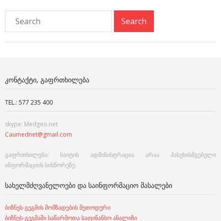
ᲙᲝᲜᲢᲐᲥᲢᲘ, ᲒᲐᲤᲠᲗᲮᲘᲚᲔᲑᲐ
TEL.: 577 235 400
skype: Medgeo.net
Caumednet@gmail.com
გაფრთხილება: საიტის ადმინისტრაცია არაა პასუხისმგებელი
ინფორმაციის სისწორეზე.
ᲡᲐᲮᲔᲚᲛᲫᲦᲕᲐᲜᲔᲚᲝᲔᲑᲘ ᲓᲐ ᲡᲐᲘᲜᲤᲝᲠᲛᲐᲪᲘᲝ ᲛᲐᲡᲐᲚᲔᲑᲘ
ბიზნეს-გეგმის მომზადების მეთოდური
ბიზნეს-გეგმაში საწარმოთა საფინანსო ანალიზი