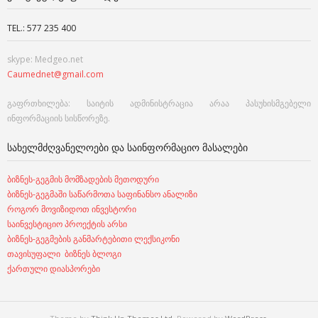
TEL.: 577 235 400
skype: Medgeo.net
Caumednet@gmail.com
გაფრთხილება: საიტის ადმინისტრაცია არაა პასუხისმგებელი
ინფორმაციის სისწორეზე.
ᲡᲐᲮᲔᲚᲛᲫᲦᲕᲐᲜᲔᲚᲝᲔᲑᲘ ᲓᲐ ᲡᲐᲘᲜᲤᲝᲠᲛᲐᲪᲘᲝ ᲛᲐᲡᲐᲚᲔᲑᲘ
ბიზნეს-გეგმის მომზადების მეთოდური
ბიზნეს-გეგმაში საწარმოთა საფინანსო ანალიზი
როგორ მოვიზიდოთ ინვესტორი
საინვესტიციო პროექტის არსი
ბიზნეს-გეგმების განმარტებითი ლექსიკონი
თავისუფალი ბიზნეს ბლოგი
ქართული დიასპორები