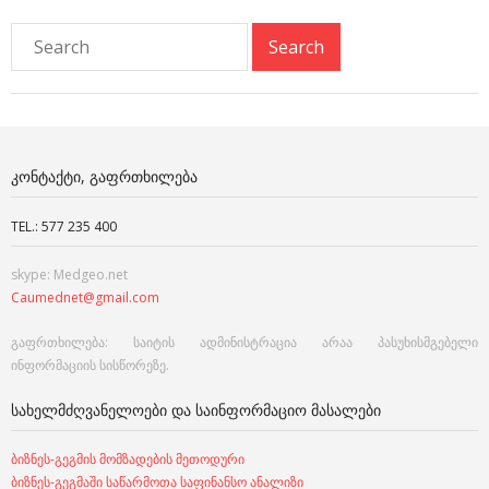
ᲙᲝᲜᲢᲐᲥᲢᲘ, ᲒᲐᲤᲠᲗᲮᲘᲚᲔᲑᲐ
TEL.: 577 235 400
skype: Medgeo.net
Caumednet@gmail.com
გაფრთხილება: საიტის ადმინისტრაცია არაა პასუხისმგებელი
ინფორმაციის სისწორეზე.
ᲡᲐᲮᲔᲚᲛᲫᲦᲕᲐᲜᲔᲚᲝᲔᲑᲘ ᲓᲐ ᲡᲐᲘᲜᲤᲝᲠᲛᲐᲪᲘᲝ ᲛᲐᲡᲐᲚᲔᲑᲘ
ბიზნეს-გეგმის მომზადების მეთოდური
ბიზნეს-გეგმაში საწარმოთა საფინანსო ანალიზი