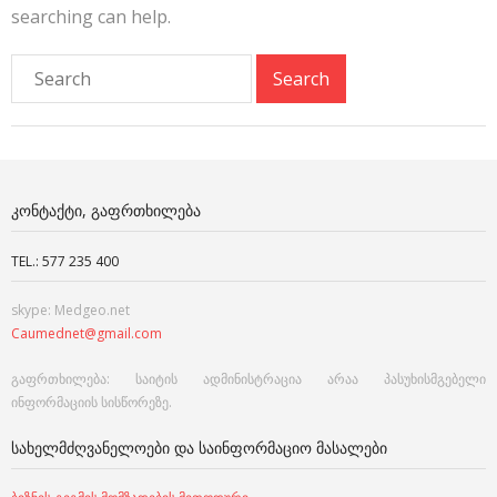
searching can help.
ᲙᲝᲜᲢᲐᲥᲢᲘ, ᲒᲐᲤᲠᲗᲮᲘᲚᲔᲑᲐ
TEL.: 577 235 400
skype: Medgeo.net
Caumednet@gmail.com
გაფრთხილება: საიტის ადმინისტრაცია არაა პასუხისმგებელი
ინფორმაციის სისწორეზე.
ᲡᲐᲮᲔᲚᲛᲫᲦᲕᲐᲜᲔᲚᲝᲔᲑᲘ ᲓᲐ ᲡᲐᲘᲜᲤᲝᲠᲛᲐᲪᲘᲝ ᲛᲐᲡᲐᲚᲔᲑᲘ