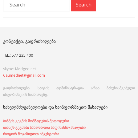
ᲙᲝᲜᲢᲐᲥᲢᲘ, ᲒᲐᲤᲠᲗᲮᲘᲚᲔᲑᲐ
TEL.: 577 235 400
skype: Medgeo.net
Caumednet@gmail.com
გაფრთხილება: საიტის ადმინისტრაცია არაა პასუხისმგებელი
ინფორმაციის სისწორეზე.
ᲡᲐᲮᲔᲚᲛᲫᲦᲕᲐᲜᲔᲚᲝᲔᲑᲘ ᲓᲐ ᲡᲐᲘᲜᲤᲝᲠᲛᲐᲪᲘᲝ ᲛᲐᲡᲐᲚᲔᲑᲘ
ბიზნეს-გეგმის მომზადების მეთოდური
ბიზნეს-გეგმაში საწარმოთა საფინანსო ანალიზი
როგორ მოვიზიდოთ ინვესტორი