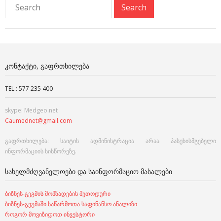
ᲙᲝᲜᲢᲐᲥᲢᲘ, ᲒᲐᲤᲠᲗᲮᲘᲚᲔᲑᲐ
TEL.: 577 235 400
skype: Medgeo.net
Caumednet@gmail.com
გაფრთხილება: საიტის ადმინისტრაცია არაა პასუხისმგებელი
ინფორმაციის სისწორეზე.
ᲡᲐᲮᲔᲚᲛᲫᲦᲕᲐᲜᲔᲚᲝᲔᲑᲘ ᲓᲐ ᲡᲐᲘᲜᲤᲝᲠᲛᲐᲪᲘᲝ ᲛᲐᲡᲐᲚᲔᲑᲘ
ბიზნეს-გეგმის მომზადების მეთოდური
ბიზნეს-გეგმაში საწარმოთა საფინანსო ანალიზი
როგორ მოვიზიდოთ ინვესტორი