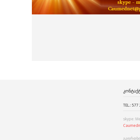
ᲙᲝᲜᲢᲐᲥ
TEL.: 577
skype: M
Caumedn
გაფრთხი