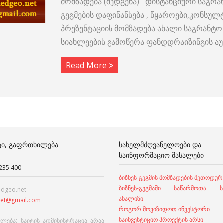
მომზადება (შედგენა) დისტანციური საგრა
გეგმების დაფინანსება , წყაროები,კონსულტ
პრეზენტაციის მომზადება ახალი საგრანტო
სიახლეების გამოწერა ფანდდრაიზინგის 
Read More
ᲢᲘ, ᲒᲐᲤᲠᲗᲮᲘᲚᲔᲑᲐ
ᲡᲐᲮᲔᲚᲛᲫᲦᲕᲐᲜᲔᲚᲝᲔᲑᲘ ᲓᲐ
ᲡᲐᲘᲜᲤᲝᲠᲛᲐᲪᲘᲝ ᲛᲐᲡᲐᲚᲔᲑᲘ
 235 400
ბიზნეს-გეგმის მომზადების მეთოდურ
ბიზნეს-გეგმაში საწარმოთა სა
edgeo.net
ანალიზი
et@gmail.com
როგორ მოვიზიდოთ ინვესტორი
საინვესტიციო პროექტის არსი
ლება: საიტის ადმინისტრაცია არაა