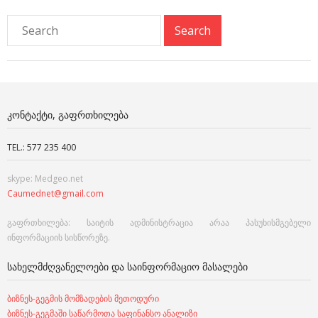
ᲙᲝᲜᲢᲐᲥᲢᲘ, ᲒᲐᲤᲠᲗᲮᲘᲚᲔᲑᲐ
TEL.: 577 235 400
skype: Medgeo.net
Caumednet@gmail.com
გაფრთხილება: საიტის ადმინისტრაცია არაა პასუხისმგებელი
ინფორმაციის სისწორეზე.
ᲡᲐᲮᲔᲚᲛᲫᲦᲕᲐᲜᲔᲚᲝᲔᲑᲘ ᲓᲐ ᲡᲐᲘᲜᲤᲝᲠᲛᲐᲪᲘᲝ ᲛᲐᲡᲐᲚᲔᲑᲘ
ბიზნეს-გეგმის მომზადების მეთოდური
ბიზნეს-გეგმაში საწარმოთა საფინანსო ანალიზი