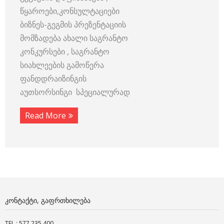
წყაროები,კონსულტაციები
ბიზნეს-გეგმის პრეზენტაციის
მომზადება ახალი საგრანტო
კონკურსები , საგრანტო
სიახლეების გამოწერა
ფანდდრაიზინგის
აუთსორსინგი სპეციალურად
Read More
ᲙᲝᲜᲢᲐᲥᲢᲘ, ᲒᲐᲤᲠᲗᲮᲘᲚᲔᲑᲐ
TEL.: 577 235 400