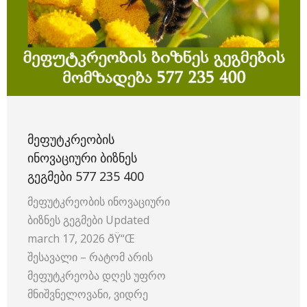
ᲛᲔᲤᲣᲢᲙᲠᲔᲝᲑᲘᲡ
ᲘᲜᲝᲕᲐᲪᲘᲣᲠᲘ ᲑᲘᲖᲜᲔᲡ
ᲒᲔᲒᲛᲔᲑᲘ 577 235 400
მეფუტკრეობის ინოვაციური
ბიზნეს გეგმები Updated
march 17, 2026 ðŸ“Œ
შესავალი – რატომ არის
მეფუტკრეობა დღეს უფრო
მნიშვნელოვანი, ვიდრე