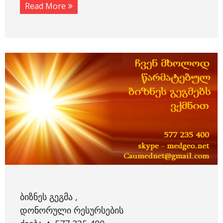
Read More
ᲑᲘᲖᲜᲔᲡ ᲒᲔᲒᲛᲐ ,
ᲓᲝᲜᲝᲠᲣᲚᲘ ᲠᲔᲡᲣᲠᲡᲔᲑᲘᲡ