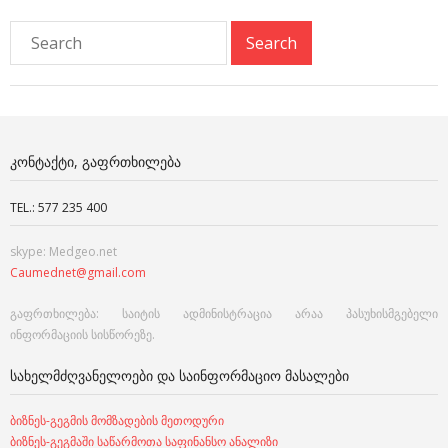
ᲙᲝᲜᲢᲐᲥᲢᲘ, ᲒᲐᲤᲠᲗᲮᲘᲚᲔᲑᲐ
TEL.: 577 235 400
skype: Medgeo.net
Caumednet@gmail.com
გაფრთხილება: საიტის ადმინისტრაცია არაა პასუხისმგებელი
ინფორმაციის სისწორეზე.
ᲡᲐᲮᲔᲚᲛᲫᲦᲕᲐᲜᲔᲚᲝᲔᲑᲘ ᲓᲐ ᲡᲐᲘᲜᲤᲝᲠᲛᲐᲪᲘᲝ ᲛᲐᲡᲐᲚᲔᲑᲘ
ბიზნეს-გეგმის მომზადების მეთოდური
ბიზნეს-გეგმაში საწარმოთა საფინანსო ანალიზი