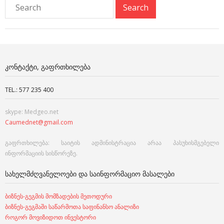
ᲙᲝᲜᲢᲐᲥᲢᲘ, ᲒᲐᲤᲠᲗᲮᲘᲚᲔᲑᲐ
TEL.: 577 235 400
skype: Medgeo.net
Caumednet@gmail.com
გაფრთხილება: საიტის ადმინისტრაცია არაა პასუხისმგებელი
ინფორმაციის სისწორეზე.
ᲡᲐᲮᲔᲚᲛᲫᲦᲕᲐᲜᲔᲚᲝᲔᲑᲘ ᲓᲐ ᲡᲐᲘᲜᲤᲝᲠᲛᲐᲪᲘᲝ ᲛᲐᲡᲐᲚᲔᲑᲘ
ბიზნეს-გეგმის მომზადების მეთოდური
ბიზნეს-გეგმაში საწარმოთა საფინანსო ანალიზი
როგორ მოვიზიდოთ ინვესტორი