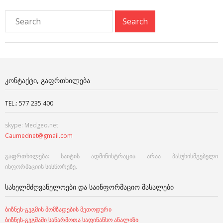
ᲙᲝᲜᲢᲐᲥᲢᲘ, ᲒᲐᲤᲠᲗᲮᲘᲚᲔᲑᲐ
TEL.: 577 235 400
skype: Medgeo.net
Caumednet@gmail.com
გაფრთხილება: საიტის ადმინისტრაცია არაა პასუხისმგებელი
ინფორმაციის სისწორეზე.
ᲡᲐᲮᲔᲚᲛᲫᲦᲕᲐᲜᲔᲚᲝᲔᲑᲘ ᲓᲐ ᲡᲐᲘᲜᲤᲝᲠᲛᲐᲪᲘᲝ ᲛᲐᲡᲐᲚᲔᲑᲘ
ბიზნეს-გეგმის მომზადების მეთოდური
ბიზნეს-გეგმაში საწარმოთა საფინანსო ანალიზი