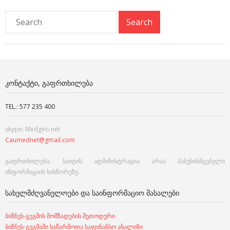
ᲙᲝᲜᲢᲐᲥᲢᲘ, ᲒᲐᲤᲠᲗᲮᲘᲚᲔᲑᲐ
TEL.: 577 235 400
skype: Medgeo.net
Caumednet@gmail.com
გაფრთხილება: საიტის ადმინისტრაცია არაა პასუხისმგებელი
ინფორმაციის სისწორეზე.
ᲡᲐᲮᲔᲚᲛᲫᲦᲕᲐᲜᲔᲚᲝᲔᲑᲘ ᲓᲐ ᲡᲐᲘᲜᲤᲝᲠᲛᲐᲪᲘᲝ ᲛᲐᲡᲐᲚᲔᲑᲘ
ბიზნეს-გეგმის მომზადების მეთოდური
ბიზნეს-გეგმაში საწარმოთა საფინანსო ანალიზი