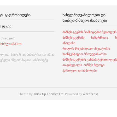
ᲢᲘ, ᲒᲐᲤᲠᲗᲮᲘᲚᲔᲑᲐ
ᲡᲐᲮᲔᲚᲛᲫᲦᲕᲐᲜᲔᲚᲝᲔᲑᲘ ᲓᲐ
ᲡᲐᲘᲜᲤᲝᲠᲛᲐᲪᲘᲝ ᲛᲐᲡᲐᲚᲔᲑᲘ
 235 400
ბიზნეს-გეგმის მომზადების მეთოდურ
ბიზნეს-გეგმაში საწარმოთა სა
edgeo.net
ანალიზი
et@gmail.com
როგორ მოვიზიდოთ ინვესტორი
საინვესტიციო პროექტის არსი
ლება: საიტის ადმინისტრაცია არაა
ბიზნეს-გეგმების განმარტებითი ლექ
გებელი ინფორმაციის სისწორეზე.
თავისუფალი ბიზნეს ბლოგი
ქართული დიასპორები
Theme by
Think Up Themes Ltd
. Powered by
WordPress
.