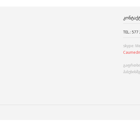
ᲙᲝᲜᲢᲐᲥ
TEL.: 577
skype: M
Caumedn
გაფრთხი
პასუხისმ