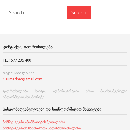
ᲙᲝᲜᲢᲐᲥᲢᲘ, ᲒᲐᲤᲠᲗᲮᲘᲚᲔᲑᲐ
TEL.: 577 235 400
skype: Medgeo.net
Caumednet@gmail.com
გაფრთხილება: საიტის ადმინისტრაცია არაა პასუხისმგებელი
ინფორმაციის სისწორეზე.
ᲡᲐᲮᲔᲚᲛᲫᲦᲕᲐᲜᲔᲚᲝᲔᲑᲘ ᲓᲐ ᲡᲐᲘᲜᲤᲝᲠᲛᲐᲪᲘᲝ ᲛᲐᲡᲐᲚᲔᲑᲘ
ბიზნეს-გეგმის მომზადების მეთოდური
ბიზნეს-გეგმაში საწარმოთა საფინანსო ანალიზი