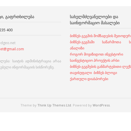
ᲢᲘ, ᲒᲐᲤᲠᲗᲮᲘᲚᲔᲑᲐ
ᲡᲐᲮᲔᲚᲛᲫᲦᲕᲐᲜᲔᲚᲝᲔᲑᲘ ᲓᲐ
ᲡᲐᲘᲜᲤᲝᲠᲛᲐᲪᲘᲝ ᲛᲐᲡᲐᲚᲔᲑᲘ
 235 400
ბიზნეს-გეგმის მომზადების მეთოდურ
ბიზნეს-გეგმაში საწარმოთა სა
edgeo.net
ანალიზი
et@gmail.com
როგორ მოვიზიდოთ ინვესტორი
საინვესტიციო პროექტის არსი
ლება: საიტის ადმინისტრაცია არაა
ბიზნეს-გეგმების განმარტებითი ლექ
გებელი ინფორმაციის სისწორეზე.
თავისუფალი ბიზნეს ბლოგი
ქართული დიასპორები
Theme by
Think Up Themes Ltd
. Powered by
WordPress
.