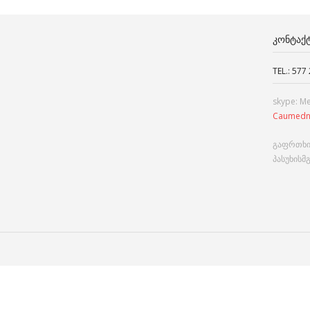
ᲙᲝᲜᲢᲐᲥ
TEL.: 577
skype: M
Caumedn
გაფრთხი
პასუხისმ