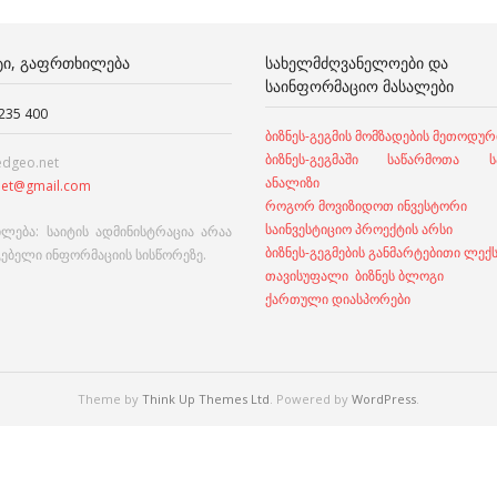
ᲢᲘ, ᲒᲐᲤᲠᲗᲮᲘᲚᲔᲑᲐ
ᲡᲐᲮᲔᲚᲛᲫᲦᲕᲐᲜᲔᲚᲝᲔᲑᲘ ᲓᲐ
ᲡᲐᲘᲜᲤᲝᲠᲛᲐᲪᲘᲝ ᲛᲐᲡᲐᲚᲔᲑᲘ
 235 400
ბიზნეს-გეგმის მომზადების მეთოდურ
ბიზნეს-გეგმაში საწარმოთა სა
edgeo.net
ანალიზი
et@gmail.com
როგორ მოვიზიდოთ ინვესტორი
საინვესტიციო პროექტის არსი
ლება: საიტის ადმინისტრაცია არაა
ბიზნეს-გეგმების განმარტებითი ლექ
გებელი ინფორმაციის სისწორეზე.
თავისუფალი ბიზნეს ბლოგი
ქართული დიასპორები
Theme by
Think Up Themes Ltd
. Powered by
WordPress
.