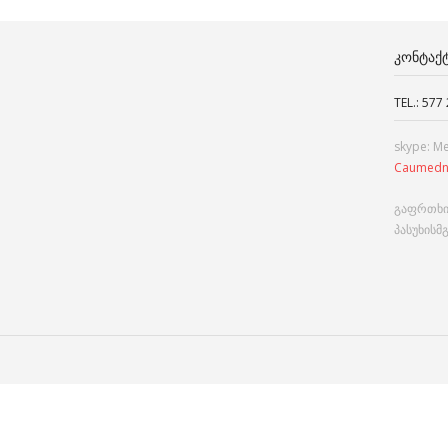
ᲙᲝᲜᲢᲐᲥ
TEL.: 577
skype: M
Caumedn
გაფრთხი
პასუხისმ