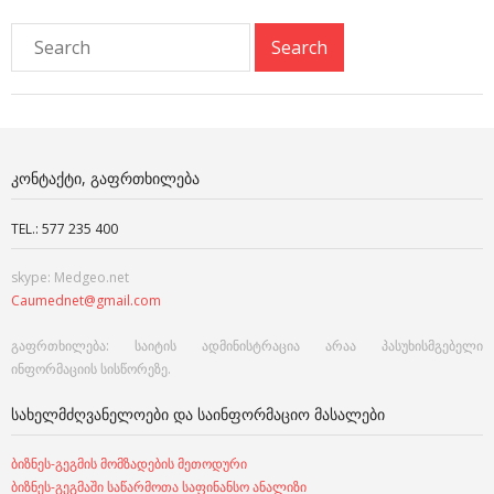
ᲙᲝᲜᲢᲐᲥᲢᲘ, ᲒᲐᲤᲠᲗᲮᲘᲚᲔᲑᲐ
TEL.: 577 235 400
skype: Medgeo.net
Caumednet@gmail.com
გაფრთხილება: საიტის ადმინისტრაცია არაა პასუხისმგებელი
ინფორმაციის სისწორეზე.
ᲡᲐᲮᲔᲚᲛᲫᲦᲕᲐᲜᲔᲚᲝᲔᲑᲘ ᲓᲐ ᲡᲐᲘᲜᲤᲝᲠᲛᲐᲪᲘᲝ ᲛᲐᲡᲐᲚᲔᲑᲘ
ბიზნეს-გეგმის მომზადების მეთოდური
ბიზნეს-გეგმაში საწარმოთა საფინანსო ანალიზი