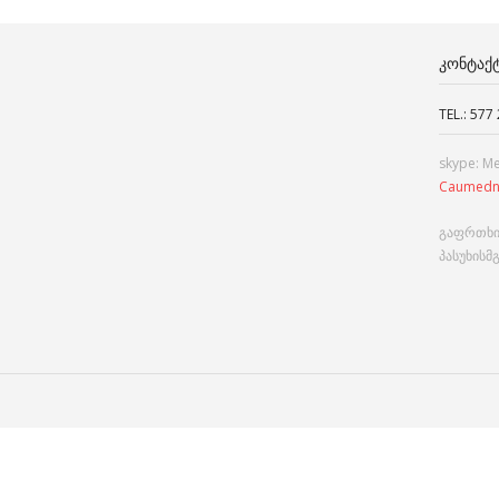
ᲙᲝᲜᲢᲐᲥ
TEL.: 577
skype: M
Caumedn
გაფრთხი
პასუხისმ