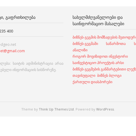
ᲢᲘ, ᲒᲐᲤᲠᲗᲮᲘᲚᲔᲑᲐ
ᲡᲐᲮᲔᲚᲛᲫᲦᲕᲐᲜᲔᲚᲝᲔᲑᲘ ᲓᲐ
ᲡᲐᲘᲜᲤᲝᲠᲛᲐᲪᲘᲝ ᲛᲐᲡᲐᲚᲔᲑᲘ
 235 400
ბიზნეს-გეგმის მომზადების მეთოდურ
ბიზნეს-გეგმაში საწარმოთა სა
edgeo.net
ანალიზი
et@gmail.com
როგორ მოვიზიდოთ ინვესტორი
საინვესტიციო პროექტის არსი
ლება: საიტის ადმინისტრაცია არაა
ბიზნეს-გეგმების განმარტებითი ლექ
გებელი ინფორმაციის სისწორეზე.
თავისუფალი ბიზნეს ბლოგი
ქართული დიასპორები
Theme by
Think Up Themes Ltd
. Powered by
WordPress
.