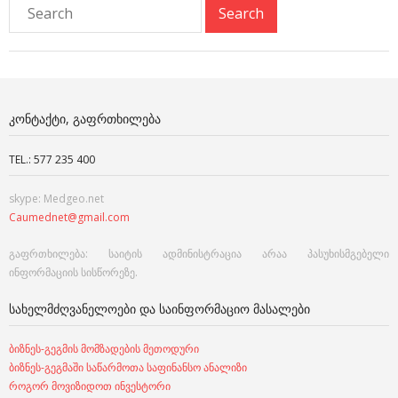
ᲙᲝᲜᲢᲐᲥᲢᲘ, ᲒᲐᲤᲠᲗᲮᲘᲚᲔᲑᲐ
TEL.: 577 235 400
skype: Medgeo.net
Caumednet@gmail.com
გაფრთხილება: საიტის ადმინისტრაცია არაა პასუხისმგებელი
ინფორმაციის სისწორეზე.
ᲡᲐᲮᲔᲚᲛᲫᲦᲕᲐᲜᲔᲚᲝᲔᲑᲘ ᲓᲐ ᲡᲐᲘᲜᲤᲝᲠᲛᲐᲪᲘᲝ ᲛᲐᲡᲐᲚᲔᲑᲘ
ბიზნეს-გეგმის მომზადების მეთოდური
ბიზნეს-გეგმაში საწარმოთა საფინანსო ანალიზი
როგორ მოვიზიდოთ ინვესტორი