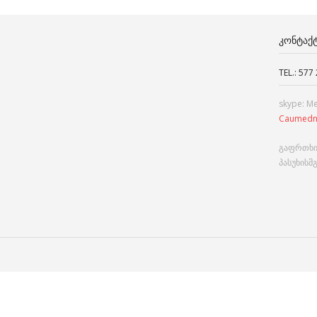
ᲙᲝᲜᲢᲐᲥ
TEL.: 577
skype: M
Caumedn
გაფრთხი
პასუხისმ