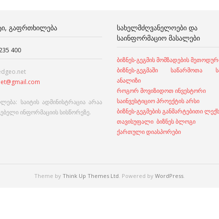
ᲢᲘ, ᲒᲐᲤᲠᲗᲮᲘᲚᲔᲑᲐ
ᲡᲐᲮᲔᲚᲛᲫᲦᲕᲐᲜᲔᲚᲝᲔᲑᲘ ᲓᲐ
ᲡᲐᲘᲜᲤᲝᲠᲛᲐᲪᲘᲝ ᲛᲐᲡᲐᲚᲔᲑᲘ
 235 400
ბიზნეს-გეგმის მომზადების მეთოდურ
ბიზნეს-გეგმაში საწარმოთა სა
edgeo.net
ანალიზი
et@gmail.com
როგორ მოვიზიდოთ ინვესტორი
საინვესტიციო პროექტის არსი
ლება: საიტის ადმინისტრაცია არაა
ბიზნეს-გეგმების განმარტებითი ლექ
გებელი ინფორმაციის სისწორეზე.
თავისუფალი ბიზნეს ბლოგი
ქართული დიასპორები
Theme by
Think Up Themes Ltd
. Powered by
WordPress
.